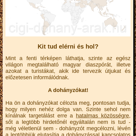
Kit tud elérni és hol?
Mint a fenti térképen láthatja, szinte az egész
világon megtalálható magyar diaszpórát, illetve
azokat a turistákat, akik ide tervezik útjukat és
előzetesen informálódnak.
A dohányzókat!
Ha ön a dohányzókat célozta meg, pontosan tudja,
hogy milyen nehéz dolga van. Szinte sehol nem
kínálnak targetálást erre a
hatalmas közösségre
,
sőt a legtöbb hirdetőnél egyáltalán nem is tud -
még véletlenül sem - dohányzót megcélozni, lévén
a legtöbbjük elutasítja a dohányzással kapcsolatos