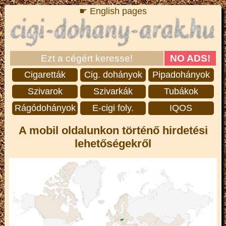
☛ English pages
Ezt a cégért keresse!
NO ADS!
Cigaretták
Cig. dohányok
Pipadohányok
Szivarok
Szivarkák
Tubákok
Rágódohányok
E-cigi foly.
IQOS
A mobil oldalunkon történő hirdetési
lehetőségekről